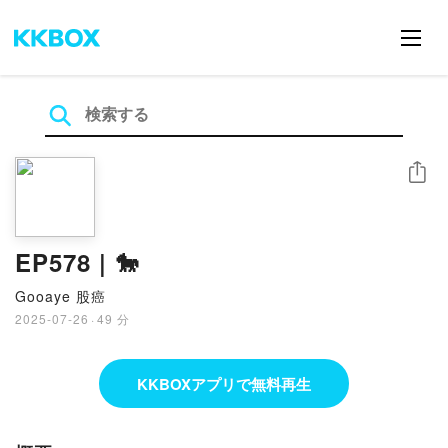
シェア
EP578 | 🐎
Gooaye 股癌
2025-07-26
·
49 分
KKBOXアプリで無料再生