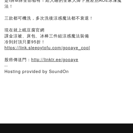
是I牌M牌全部都有！給入睡的全家人降下無差別AOE冰凍魔
法！
三款都可機洗，多次洗後涼感魔法都不衰退！
現在就上眠豆腐官網
課金涼被、床包、冰棒三件組涼感魔法裝備
冷到封頂只要95折！
https://link.sleepytofu.com/gooaye_cool
股癌傳送門：
http://linktr.ee/gooaye
--
Hosting provided by SoundOn