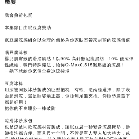
概要
我會煎荷包蛋
本集節目由眠豆腐贊助
眠豆腐涼感組合以合理的價格為你家臥室帶來封頂的涼感價值
眠豆腐涼被
嬰兒肌膚般的滑溜觸感！以90% 高針數尼龍混紡 +10% 優涼彈
性纖維，獨門特殊織法，給你Q-Max0.515碾壓級的涼感！
一躺下就給你來個全身冰涼控場！
豆腐冰棒
用涼被同款冰紗製成的巨型抱枕，有軟、硬兩種選擇，除了表
面超滑涼，還是睡姿矯正器，側睡無尾熊夾抱、仰睡墊膝蓋下
都超好用！
把你的不良睡姿一棒破防！
涼滑冰沙床包
也是涼被同款涼感材質製成，讓眠豆腐一秒變身涼感床墊，拆
卸換洗都方便。而且尺寸全開，不管是單人雙人加大特大，或