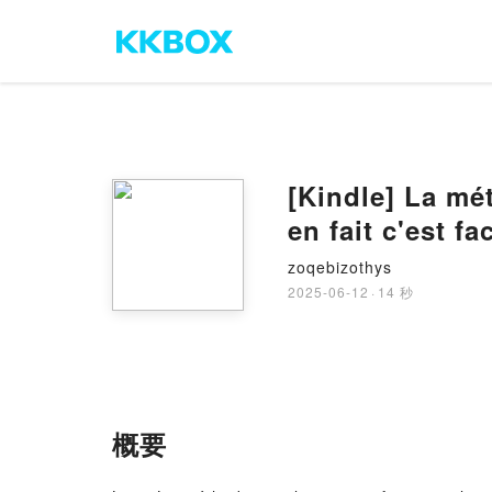
[Kindle] La méthode
en fait c'est f
zoqebizothys
2025-06-12
·
14 秒
概要