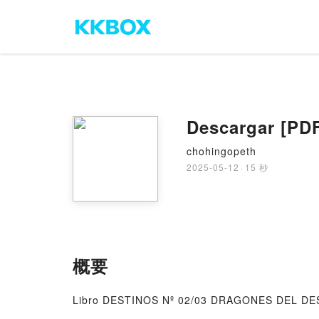
Descargar [P
chohingopeth
2025-05-12
·
15 秒
概要
Libro DESTINOS Nº 02/03 DRAGONES DEL DES