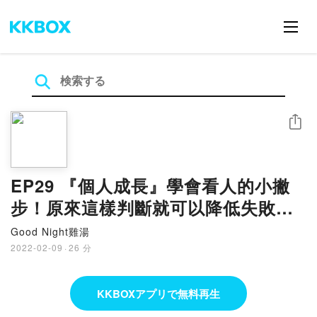
シェア
EP29 『個人成長』學會看人的小撇
步！原來這樣判斷就可以降低失敗
率！
Good Night雞湯
2022-02-09
·
26 分
KKBOXアプリで無料再生