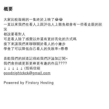
概要
大家比較敲碗的一集終於上映了😂😂
一直以來我們在看人上跟評估人上難免都會有一些看走眼的狀
況
都說要看對人
可是看人除了感覺以外還有更好亮化的方式嗎
接下來讓我們來聊聊關於看人的小撇步
學會了可以降低自己看人的失敗率~😎😎
喜歡我們的頻道記得給我們評論加訂閱~
我們會持續更新更棒更有趣的作品????
↓ ↓ ↓ ↓ ↓ (投稿信箱
goodnightckck@gmail.com
Powered by Firstory Hosting