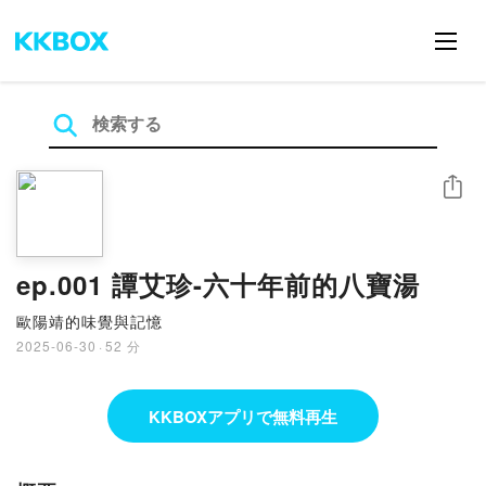
シェア
ep.001 譚艾珍-六十年前的八寶湯
歐陽靖的味覺與記憶
2025-06-30
·
52 分
KKBOXアプリで無料再生