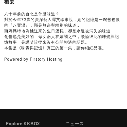
概要
六十年前的台北是什麼味道？
對於今年72歲的資深藝人譚艾珍來說，她的記憶是一碗爸爸做
的『八寶湯』，那是無奈與離別的味道...
而媽媽特地為她送來的生日蛋糕，卻是永遠被消失的味道...
創傷也是美好的，母女兩人在嬉鬧之中，談論彼此的味覺與記
憶故事，是譚艾珍從來沒有公開聊過的話題。
本集是《味覺與記憶》真正的第一集，請你細細品嚐。
Powered by Firstory Hosting
Explore KKBOX
ニュース