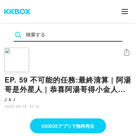
シェア
EP. 59 不可能的任務:最終清算 | 阿湯
哥是外星人 | 恭喜阿湯哥得小金人終
身成就獎
J & J
2025-06-18
·
31 分
KKBOXアプリで無料再生