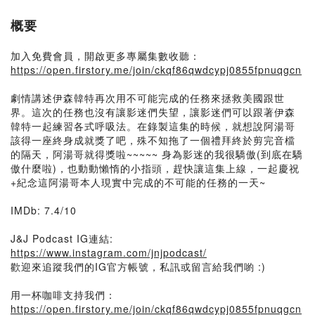
概要
加入免費會員，開啟更多專屬集數收聽：
https://open.firstory.me/join/ckqf86qwdcypj0855fpnuqgcn
劇情講述伊森韓特再次用不可能完成的任務來拯救美國跟世
界。這次的任務也沒有讓影迷們失望，讓影迷們可以跟著伊森
韓特一起練習各式呼吸法。在錄製這集的時候，就想說阿湯哥
該得一座終身成就獎了吧，殊不知拖了一個禮拜終於剪完音檔
的隔天，阿湯哥就得獎啦~~~~~ 身為影迷的我很驕傲(到底在驕
傲什麼啦)，也動動懶惰的小指頭，趕快讓這集上線，一起慶祝
+紀念這阿湯哥本人現實中完成的不可能的任務的一天~
IMDb: 7.4/10
J&J Podcast IG連結:
https://www.instagram.com/jnjpodcast/
歡迎來追蹤我們的IG官方帳號，私訊或留言給我們喲 :)
用一杯咖啡支持我們：
https://open.firstory.me/join/ckqf86qwdcypj0855fpnuqgcn