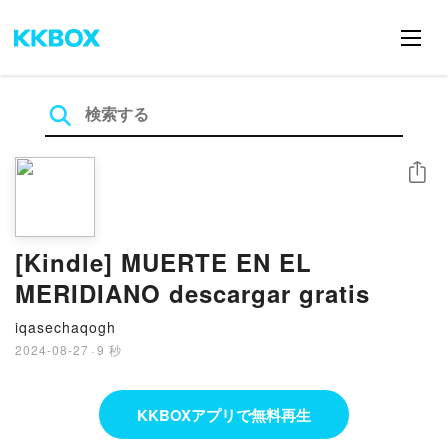
シェア
[Kindle] MUERTE EN EL
MERIDIANO descargar gratis
iqasechaqogh
2024-08-27
·
9 秒
KKBOXアプリで無料再生