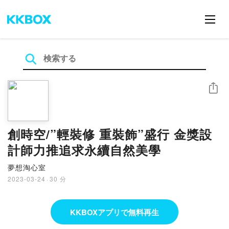
シェア
創時空/”輕裝修 重裝飾”盛行 金獎設
計師力推追求永續自然美學
夢想淘心室
2023-03-24
·
30 分
KKBOXアプリで無料再生