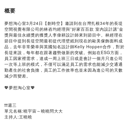
概要
夢想淘心室3月24日【創時空】邀請到在台灣扎根34年的長堤
空間視覺有限公司的林咨均經理與”好家百百款 室內設計講”金
獎與最佳永續獎的獲獎人李偉耕設計師來到節目中。林經理在
節目中提到長堤空間最初從代理壁紙到現在的歐美傢飾面料成
品，去年非常榮幸與英國知名設計師Kelly Hoppen合作，對於
長堤來說，每年都在跟著趨勢做新的突破。例如在ESG方面，
員工因家裡需求，達成一周上班三日或是會計一個月只進公司
一次等上班的模式，不僅可以滿足員工的需求也能減少交通通
勤產生的社會負擔，員工的工作效率也並未因為進公司的天數
減少而變差。
💖夢想淘心室💖
❗❗週三
單元名稱:曉宇宙～曉曉問大大
主持人:王曉曉