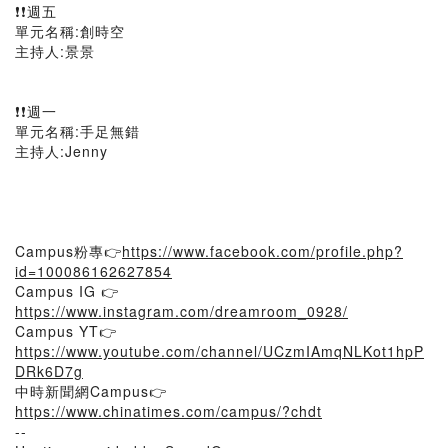
❗❗週五
單元名稱:創時空
主持人:景景
❗❗週一
單元名稱:手足無錯
主持人:Jenny
Campus粉專👉
https://www.facebook.com/profile.php?
id=100086162627854
Campus IG 👉
https://www.instagram.com/dreamroom_0928/
Campus YT👉
https://www.youtube.com/channel/UCzmIAmqNLKot1hpP
DRk6D7g
中時新聞網Campus👉
https://www.chinatimes.com/campus/?chdt
--