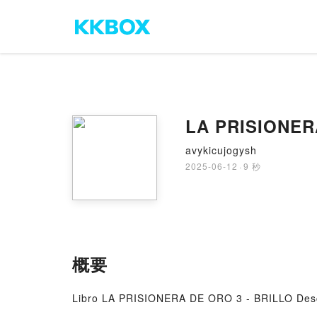
LA PRISIONERA
avykicujogysh
2025-06-12
·
9 秒
概要
Libro LA PRISIONERA DE ORO 3 - BRILLO De