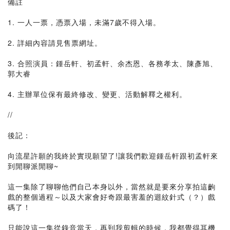
備註
1. 一人一票，憑票入場，未滿7歲不得入場。
2. 詳細內容請見售票網址。
3. 合照演員：鍾岳軒、初孟軒、余杰恩、各務孝太、陳彥旭、
郭大睿
4. 主辦單位保有最終修改、變更、活動解釋之權利。
//
後記：
向流星許願的我終於實現願望了!讓我們歡迎鍾岳軒跟初孟軒來
到閒聊派閒聊~
這一集除了聊聊他們自己本身以外，當然就是要來分享拍這齣
戲的整個過程～以及大家會好奇跟最害羞的迴紋針式（？）戲
碼了！
只能說這一集從錄音當天，再到我剪輯的時候，我都覺得耳機