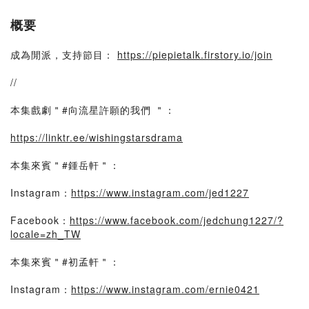
概要
成為閒派，支持節目：
https://piepietalk.firstory.io/join
//
本集戲劇＂#向流星許願的我們 ＂：
https://linktr.ee/wishingstarsdrama
本集來賓＂#鍾岳軒＂：
Instagram：
https://www.instagram.com/jed1227
Facebook：
https://www.facebook.com/jedchung1227/?
locale=zh_TW
本集來賓＂#初孟軒＂：
Instagram：
https://www.instagram.com/ernie0421