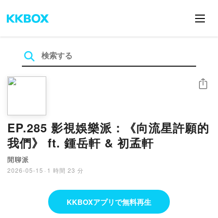
シェア
EP.285 影視娛樂派：《向流星許願的
我們》 ft. 鍾岳軒 & 初孟軒
閒聊派
2026-05-15
·
1 時間 23 分
KKBOXアプリで無料再生