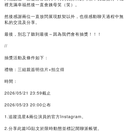
裡充滿幸福然後一直會姨母笑（笑）。
然後感謝兩位一直放閃展現默契以外，也很感動聊天過程中無
私的交流及分享。
最後，別忘了聽到最後～因為我們會有抽獎！！！
//
抽獎活動及條件如下：
禮物：三組親簽明信片+拍立得
時間：
2026/05/21 23:59截止
2026/05/23 20:00公布
1.追蹤流星&兩位演員的官方Instagram。
2.分享此篇IG貼文於限時動態並標記閒聊派帳號。