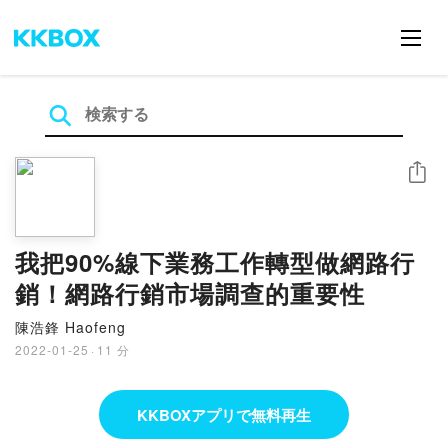
シェア
我把90%線下業務工作轉型做網路行
銷！網路行銷市場調查的重要性
陳浩鋒 Haofeng
2022-01-25
·
11 分
KKBOXアプリで無料再生