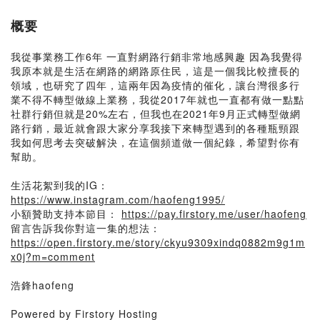
概要
我從事業務工作6年 一直對網路行銷非常地感興趣 因為我覺得
我原本就是生活在網路的網路原住民，這是一個我比較擅長的
領域，也研究了四年，這兩年因為疫情的催化，讓台灣很多行
業不得不轉型做線上業務，我從2017年就也一直都有做一點點
社群行銷但就是20%左右，但我也在2021年9月正式轉型做網
路行銷，最近就會跟大家分享我接下來轉型遇到的各種瓶頸跟
我如何思考去突破解決，在這個頻道做一個紀錄，希望對你有
幫助。
生活花絮到我的IG：
https://www.instagram.com/haofeng1995/
小額贊助支持本節目：
https://pay.firstory.me/user/haofeng
留言告訴我你對這一集的想法：
https://open.firstory.me/story/ckyu9309xindq0882m9g1m
x0j?m=comment
浩鋒haofeng
Powered by Firstory Hosting