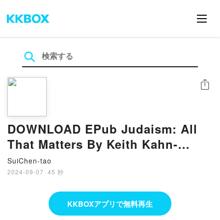
シェア
DOWNLOAD EPub Judaism: All
That Matters By Keith Kahn-
Harris
SuiChen-tao
2024-09-07
·
45 秒
KKBOXアプリで無料再生