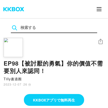
シェア
EP98【被討厭的勇氣】你的價值不需
要別人來認同！
Tilly書適圈
2023-12-07
·
26 分
KKBOXアプリで無料再生