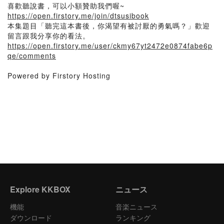
喜歡聽說書，可以小額贊助我們喔~
https://open.firstory.me/join/dtsusibook
本集題目「聽完這本書後，你渴望有被討厭的勇氣嗎？」歡迎
留言跟我分享你的看法。
https://open.firstory.me/user/ckmy67yt2472e0874fabe6p
qe/comments
Powered by Firstory Hosting
Explore KKBOX
ニュース
機能
音楽ニュース
ダウンロード
ランキング