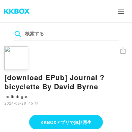
シェア
[download EPub] Journal ?
bicyclette By David Byrne
mulimingae
2024-08-28
·
45 秒
KKBOXアプリで無料再生