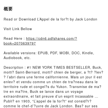
概要
Read or Download L’Appel de la for?t by Jack London
Visit Link Bellow
Read Here :
https://cdn6.pdfshares.com/?
book=2070639797
Available versions: EPUB, PDF, MOBI, DOC, Kindle,
Audiobook, etc.
Description : #1 NEW YORK TIMES BESTSELLER, Buck,
moiti? Saint-Bernard, moiti? chien de berger, a ?t? ?lev?
? l’abri dans une ferme californienne. Mais un jour il est
enlev? et vendu comme un chien de tra?neau dans le
territoire rude et congel?s du Yukon. Transmise de ma?
tre en ma?tre, Buck se lance dans un voyage
extraordinaire, et fait preuve d’un esprit incassable …
Publi? en 1903, “L’appel de la for?t” est consid?r?
comme le chef-d’?uvre de Jack London. Bas? sur ses