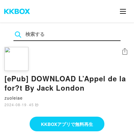
シェア
[ePub] DOWNLOAD L’Appel de la
for?t By Jack London
zuoleiae
2024-08-19
·
45 秒
KKBOXアプリで無料再生