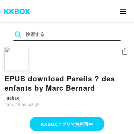
シェア
EPUB download Pareils ? des
enfants by Marc Bernard
jijialiae
2024-05-08
·
45 秒
KKBOXアプリで無料再生