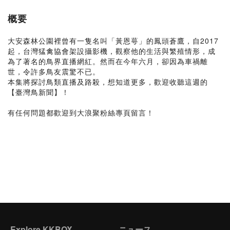
概要
大安森林公園裡曾有一隻名叫「黃恩萼」的鳳頭蒼鷹，自2017
起，台灣猛禽協會架設攝影機，觀察他的生活與繁殖情形，成
為了著名的鳥界直播網紅。然而在今年六月，卻因為車禍離
世，令許多鳥友震驚不已。
本集將探討鳥類直播及路殺，想知道更多，歡迎收聽這週的
【臺灣鳥新聞】！
有任何問題都歡迎到大浪聚粉絲專頁留言！
Explore KKBOX
ニュース