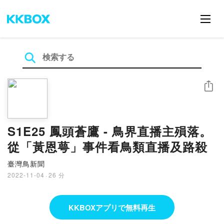
シェア
S1E25 鳳頭蒼鷹 - 鳥界直播主殞落。
從「黃恩萼」事件看鳥類直播及路殺
臺灣鳥新聞
2022-11-04
·
26 分
KKBOXアプリで無料再生