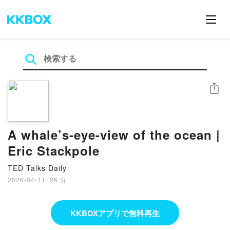
シェア
A whale’s-eye-view of the ocean |
Eric Stackpole
TED Talks Daily
2026-04-11
·
26 分
KKBOXアプリで無料再生