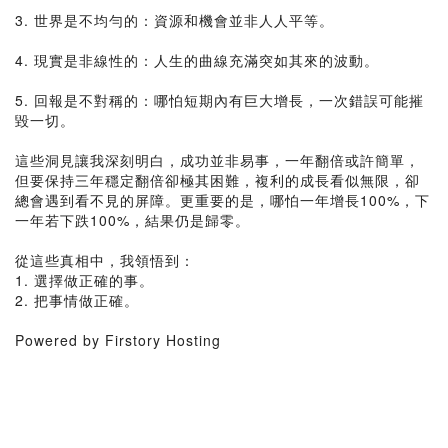
3. 世界是不均勻的：資源和機會並非人人平等。
4. 現實是非線性的：人生的曲線充滿突如其來的波動。
5. 回報是不對稱的：哪怕短期內有巨大增長，一次錯誤可能摧
毀一切。
這些洞見讓我深刻明白，成功並非易事，一年翻倍或許簡單，
但要保持三年穩定翻倍卻極其困難，複利的成長看似無限，卻
總會遇到看不見的屏障。更重要的是，哪怕一年增長100%，下
一年若下跌100%，結果仍是歸零。
從這些真相中，我領悟到：
1. 選擇做正確的事。
2. 把事情做正確。
Powered by Firstory Hosting