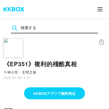
シェア
《EP351》複利的殘酷真相
十神人性・文明之旅
2025-01-22
·
4 分
KKBOXアプリで無料再生