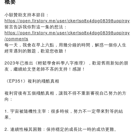
概要
小額贊助支持本節目：
https://open.firstory.me/user/ckertsq8x4dpg08398uqpirqy
留言告訴我你對這一集的想法：
https://open.firstory.me/user/ckertsq8x4dpg08398uqpirqy
/comments
每一天，我會在早上六點，用幾分鐘的時間，解惑一個你人生
經常遇到的難題，歡迎您收聽！
2023年已推出《輕鬆學會科學八字推理》，歡迎舊雨新知的朋
友，繼續給文堡老師不吝的支持！感謝！
《EP351》複利的殘酷真相
複利背後有五個殘酷真相，讓我不得不重新審視自己努力的方
向：
1. 宇宙被隨機性主宰：很多時候，努力不一定帶來對等的結
果。
2. 連續性極其困難：保持穩定的成長比一時的成功更難。