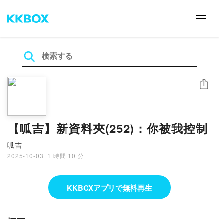
シェア
【呱吉】新資料夾(252)：你被我控制
呱吉
2025-10-03
·
1 時間 10 分
KKBOXアプリで無料再生