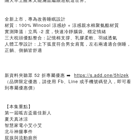
隔天早上醒來又能滿血繼續巡航這世界。
全新上市，專為改善睡眠設計
材質：100% Wincool 涼感紗 + 涼感親水棉聚氨酯材質
實測降溫：立馬 -2 度，快速冷靜腦袋、穩定情緒
三大枕頭優點整合：記憶棉支撐、乳膠柔軟、羽絨透氣
人體工學設計：上下弧度符合男女肩寬，左右兩邊適合側睡，
正躺、側躺皆舒適
新資料夾聽眾 52 折專屬優惠 ➡️
https://s.add.one/5hlzek
（品牌限定優惠，請使用 Fb、Line 或手機號碼登入，即可看
到專屬優惠價）
【本集重點】
第一屆呱吉盃最佳新人
夏天真冰涼
智慧家電小艾小艾
北斗神腿事件
屁孩與流動廁所