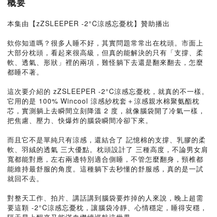
概要
本集由【zZSLEEPER -2°C涼感忘憂枕】贊助播出
欸你知道嗎？很多人睡不好，其實問題常常出在枕頭。市面上
大部分枕頭，看起來很高級，但真的能解決的只有「支撐、柔
軟、透氣、形狀」裡的兩項，難怪躺下去還是翻來翻去，怎麼
都睡不著。
這次要介紹的 zZSLEEPER -2°C涼感忘憂枕，就真的不一樣。
它用的是 100% Wincool 涼感紗枕套＋涼感親水棉聚氨酯枕
芯，實測躺上去瞬間立刻降溫 2 度，就像腦袋開了冷氣一樣，
把焦慮、壓力、快爆炸的腦袋瞬間冷卻下來。
而且它不是單純只有涼感，還結合了 記憶棉的支撐、乳膠的柔
軟、羽絨的透氣 三大優點。枕頭設計了 三種高度，不論男女肩
寬都能對應，左右兩邊特別適合側睡，不管怎麼翻身，頸椎都
能維持最舒服的角度。這種躺下去秒懂的舒服感，真的是一試
就回不去。
對整天工作、拍片、講話講到腦袋要炸掉的人來說，晚上超需
要這顆 -2°C涼感忘憂枕，讓腦袋冷靜、心情穩定，睡得安穩，