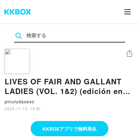
シェア
LIVES OF FAIR AND GALLANT
LADIES (VOL. 1&2) (edición en
inglés) PIERRE DE BOURDEILLE
pinuludaxexo
BRANTÔME ePub gratis
2024-11-10
·
19 秒
KKBOXアプリで無料再生