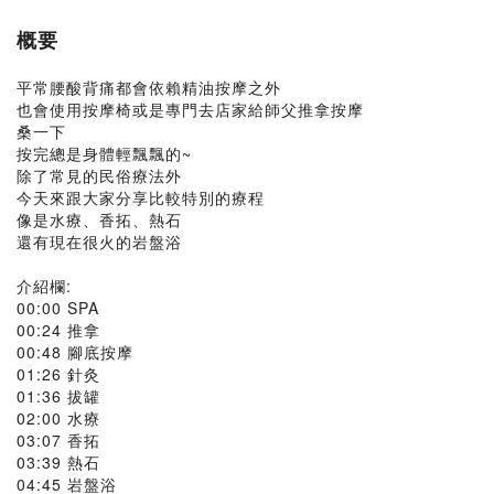
概要
平常腰酸背痛都會依賴精油按摩之外
也會使用按摩椅或是專門去店家給師父推拿按摩
桑一下
按完總是身體輕飄飄的~
除了常見的民俗療法外
今天來跟大家分享比較特別的療程
像是水療、香拓、熱石
還有現在很火的岩盤浴
介紹欄:
00:00 SPA
00:24 推拿
00:48 腳底按摩
01:26 針灸
01:36 拔罐
02:00 水療
03:07 香拓
03:39 熱石
04:45 岩盤浴