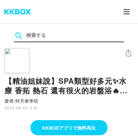
シェア
【精油姐妹說】SPA類型好多元✨水
療 香拓 熱石 還有很火的岩盤浴🔥特
別企劃
愛裡‧時芳療學院
2022-08-24
·
5 分
KKBOXアプリで無料再生