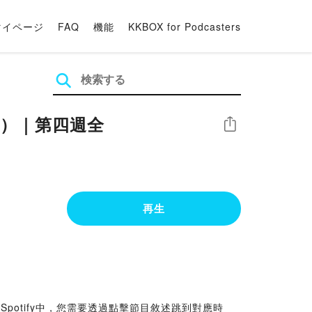
マイページ
FAQ
機能
KKBOX for Podcasters
練）｜第四週全
シェア
再生
X 和 Spotify中，您需要透過點擊節目敘述跳到對應時