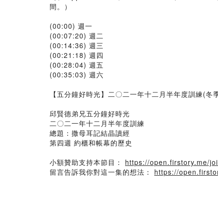
間。）
(00:00) 週一
(00:07:20) 週二
(00:14:36) 週三
(00:21:18) 週四
(00:28:04) 週五
(00:35:03) 週六
【五分鐘好時光】二〇二一年十二月半年度訓練(冬
邱賢德弟兄五分鐘好時光
二〇二一年十二月半年度訓練
總題：撒母耳記結晶讀經
第四週 約櫃和帳幕的歷史
小額贊助支持本節目：
https://open.firstory.me/jo
留言告訴我你對這一集的想法：
https://open.fir