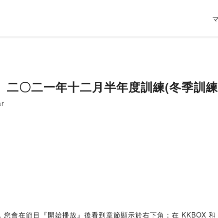
】二〇二一年十二月半年度訓練(冬季訓
r
和 Overcast，您會在節目『開始播放』後看到章節顯示於右下角；在 KKBO