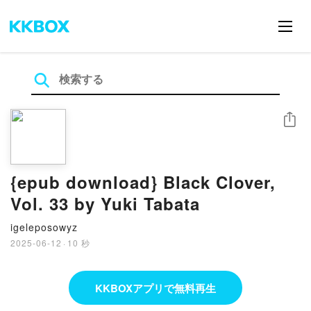
シェア
{epub download} Black Clover,
Vol. 33 by Yuki Tabata
igeleposowyz
2025-06-12
·
10 秒
KKBOXアプリで無料再生