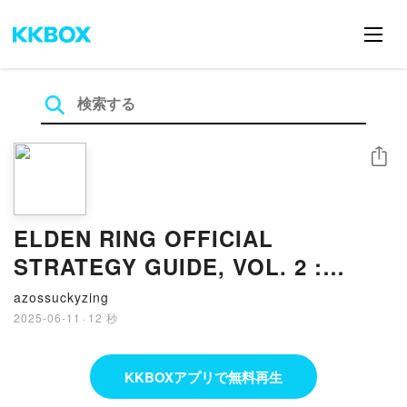
シェア
ELDEN RING OFFICIAL
STRATEGY GUIDE, VOL. 2 :
SHARDS OF THE SHATTERING
azossuckyzing
(edición en inglés) leer pdf
2025-06-11
·
12 秒
KKBOXアプリで無料再生