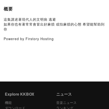
概要
這集講述著現代人的文明病 逃避
如果你也有著常常會冒出好麻煩 或怕麻煩的心態 希望能幫助到
你
Powered by Firstory Hosting
Explore KKBOX
ニュース
機能
音楽ニュース
ダウンロード
ランキング