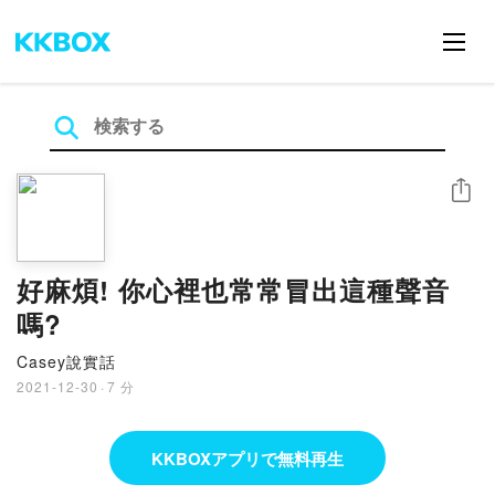
シェア
好麻煩! 你心裡也常常冒出這種聲音
嗎?
Casey說實話
2021-12-30
·
7 分
KKBOXアプリで無料再生