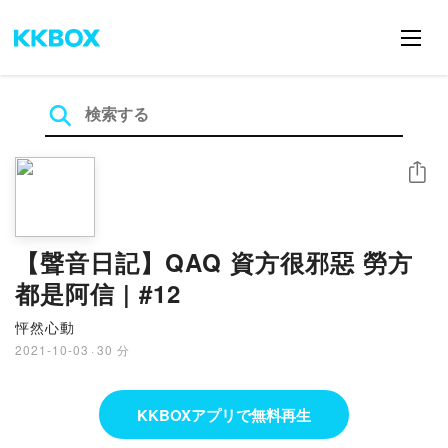
シェア
【聲音日記】QAQ 資方很邪惡 勞方
都是阿信 | #12
怦然心動
2021-10-03
·
30 分
KKBOXアプリで無料再生