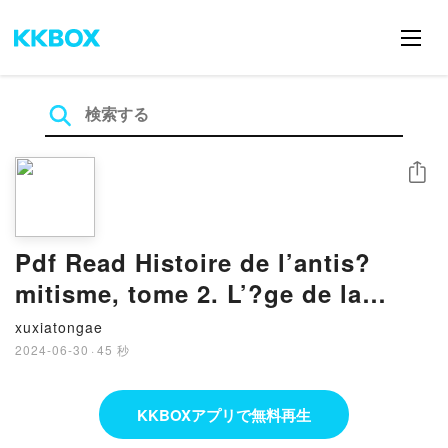
シェア
Pdf Read Histoire de l’antis?
mitisme, tome 2. L’?ge de la
science By L?on Poliakov
xuxiatongae
2024-06-30
·
45 秒
KKBOXアプリで無料再生