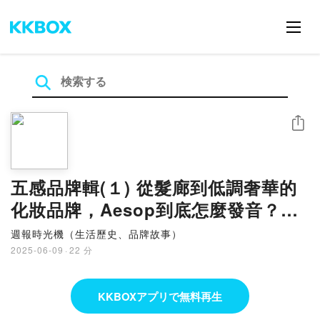
シェア
五感品牌輯(１) 從髮廊到低調奢華的
化妝品牌，Aesop到底怎麼發音？｜
EP330
週報時光機（生活歷史、品牌故事）
2025-06-09
·
22 分
KKBOXアプリで無料再生