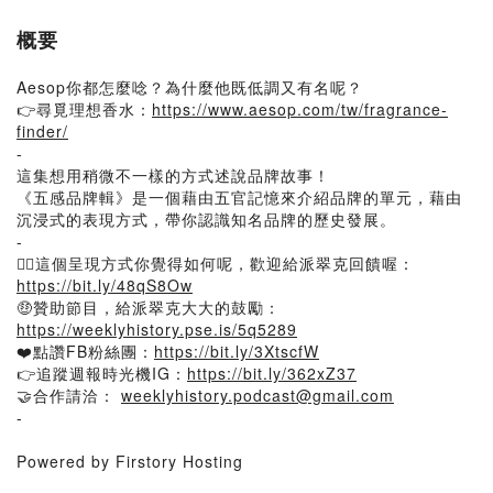
概要
Aesop你都怎麼唸？為什麼他既低調又有名呢？
👉尋覓理想香水：
https://www.aesop.com/tw/fragrance-
finder/
-
這集想用稍微不一樣的方式述說品牌故事！
《五感品牌輯》是一個藉由五官記憶來介紹品牌的單元，藉由
沉浸式的表現方式，帶你認識知名品牌的歷史發展。
-
🙋‍♂️這個呈現方式你覺得如何呢，歡迎給派翠克回饋喔：
https://bit.ly/48qS8Ow
🤑贊助節目，給派翠克大大的鼓勵：
https://weeklyhistory.pse.is/5q5289
❤️點讚FB粉絲團：
https://bit.ly/3XtscfW
👉追蹤週報時光機IG：
https://bit.ly/362xZ37
🤝合作請洽：
weeklyhistory.podcast@gmail.com
-
Powered by Firstory Hosting