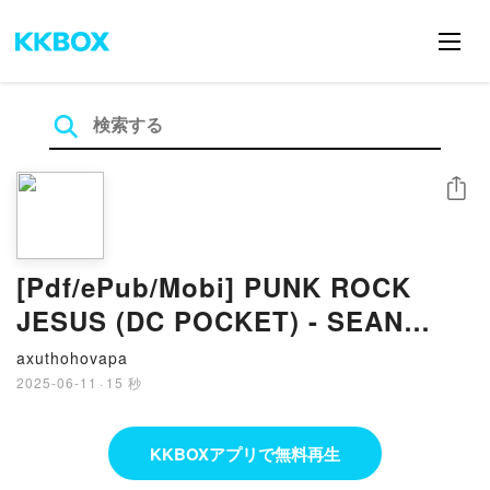
シェア
[Pdf/ePub/Mobi] PUNK ROCK
JESUS (DC POCKET) - SEAN
MURPHY descargar ebook gratis
axuthohovapa
2025-06-11
·
15 秒
KKBOXアプリで無料再生