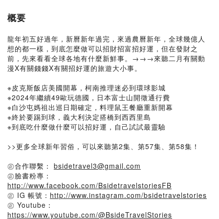
概要
龍年初五好過年，新曆新年過完，來過農曆新年，全球幾億人
想的都一樣，到底怎麼做可以招財招富招好運，但在發財之
前，先來看看全球各地有什麼新鮮事。→→→來聽二月有關動
漫X有關錢錢X有關招好運的旅遊大小事。
※皮克斯飯店美國開幕，柯南推理迷必到環球影城
※2024年繼續49歐玩德國，日本富士山開徵通行費
※白沙屯媽祖出巡日期確定，料理鼠王餐廳重新開幕
※終於要踢到球，義大利決定搭橋到西西里島
※到底吃什麼做什麼可以招好運，自己試試最靈驗
>>更多全球新年習俗，可以來聽第2集、第57集、第58集！
㊣合作聯繫：
bsidetravel3@gmail.com
㊣臉書粉專：
http://www.facebook.com/BsidetravelstoriesFB
㊣ IG 帳號：
http://www.instagram.com/bsidetravelstories
㊣ Youtube：
https://www.youtube.com/@BsideTravelStories