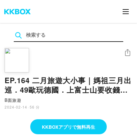
シェア
EP.164 二月旅遊大小事｜媽祖三月出
巡．49歐玩德國．上富士山要收錢．
全球實驗哪招會招財
B面旅遊
2024-02-14
·
56 分
KKBOXアプリで無料再生