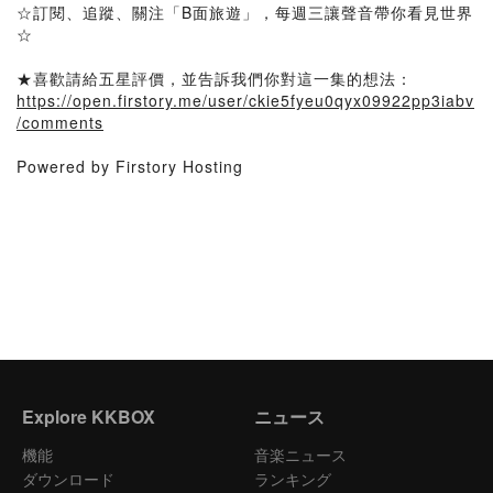
☆訂閱、追蹤、關注「B面旅遊」，每週三讓聲音帶你看見世界
☆
★喜歡請給五星評價，並告訴我們你對這一集的想法：
https://open.firstory.me/user/ckie5fyeu0qyx09922pp3iabv
/comments
Powered by Firstory Hosting
Explore KKBOX
ニュース
機能
音楽ニュース
ダウンロード
ランキング