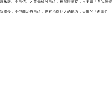
曾執著、不自信、凡事先檢討自己，被黑暗捕捉，只要還「自我感
新成長，不但能治療自己，也有治癒他人的能力，天蠍的「向陽性