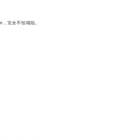
cm，完全不怕塌陷。
。