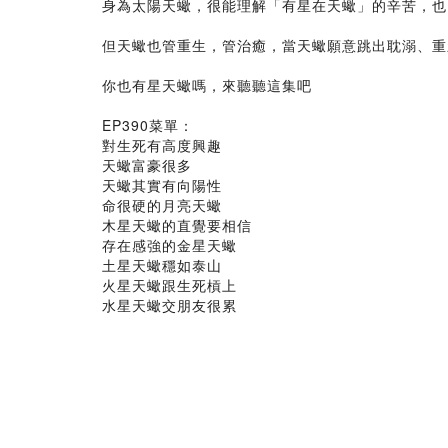
身為太陽天蠍，很能理解「有星在天蠍」的辛苦，也
但天蠍也管重生，管治癒，當天蠍願意跳出耽溺、重
你也有星天蠍嗎，來聽聽這集吧
EP390菜單：
對生死有高度興趣
天蠍富豪很多
天蠍其實有向陽性
命很硬的月亮天蠍
木星天蠍的直覺要相信
存在感強的金星天蠍
土星天蠍穩如泰山
火星天蠍跟生死槓上
水星天蠍交朋友很累