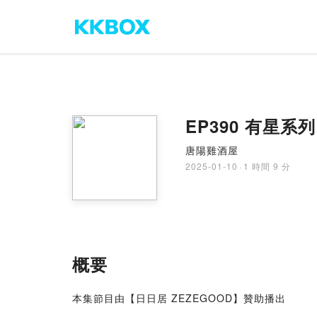
EP390 有星
唐陽雞酒屋
2025-01-10
·
1 時間 9 分
概要
本集節目由【日日居 ZEZEGOOD】贊助播出