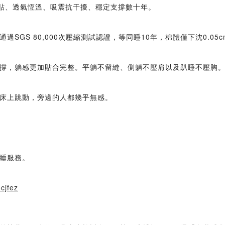
服貼、透氣恆溫、吸震抗干擾、穩定支撐數十年。
SGS 80,000次壓縮測試認證，等同睡10年，棉體僅下沈0.05
撐，躺感更加貼合完整。平躺不留縫、側躺不壓肩以及趴睡不壓胸
床上跳動，旁邊的人都幾乎無感。
試睡服務。
6cjfez