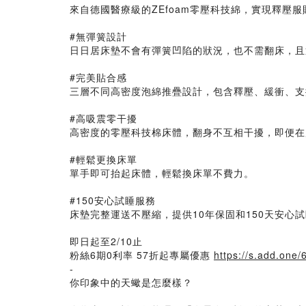
來自德國醫療級的ZEfoam零壓科技綿，實現釋壓
#無彈簧設計
日日居床墊不會有彈簧凹陷的狀況，也不需翻床，且通過
#完美貼合感
三層不同高密度泡綿推疊設計，包含釋壓、緩衝、支
#高吸震零干擾
高密度的零壓科技棉床體，翻身不互相干擾，即便在
#輕鬆更換床單
單手即可抬起床體，輕鬆換床單不費力。
#150安心試睡服務
床墊完整運送不壓縮，提供10年保固和150天安心
即日起至2/10止
粉絲6期0利率 57折起專屬優惠
https://s.add.one/
-
你印象中的天蠍是怎麼樣？