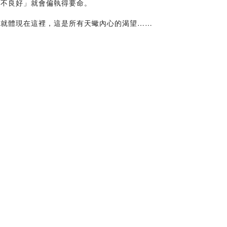
覺不良好」就會偏執得要命。
」就體現在這裡，這是所有天蠍內心的渴望……