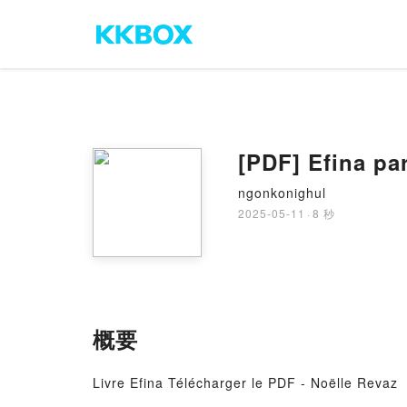
[PDF] Efina pa
ngonkonighul
2025-05-11
·
8 秒
概要
Livre Efina Télécharger le PDF - Noëlle Revaz