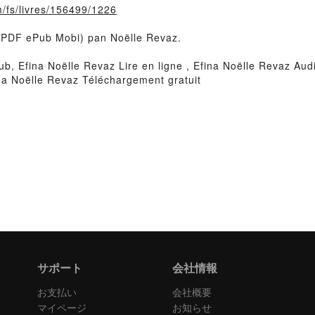
m/fs/livres/156499/1226
it (PDF ePub Mobi) pan Noëlle Revaz.
b, Efina Noëlle Revaz Lire en ligne , Efina Noëlle Revaz Aud
na Noëlle Revaz Téléchargement gratuit
サポート
会社情報
お支払い
会社概要
マイページ
お知らせ