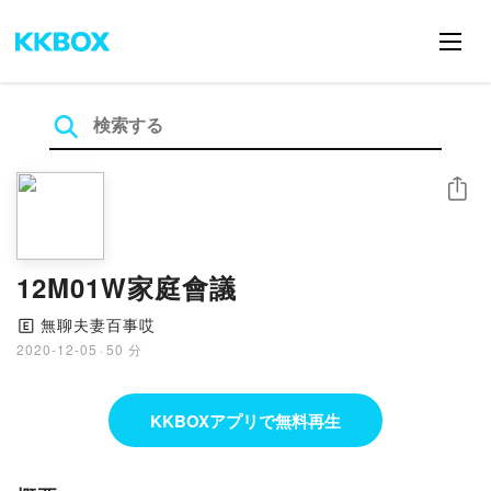
シェア
12M01W家庭會議
無聊夫妻百事哎
🄴
2020-12-05
·
50 分
KKBOXアプリで無料再生