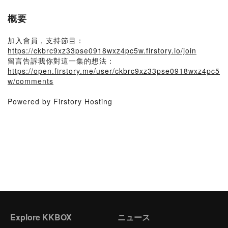
概要
加入會員，支持節目：
https://ckbrc9xz33pse0918wxz4pc5w.firstory.io/join
留言告訴我你對這一集的想法：
https://open.firstory.me/user/ckbrc9xz33pse0918wxz4pc5
w/comments
Powered by Firstory Hosting
Explore KKBOX
ニュース