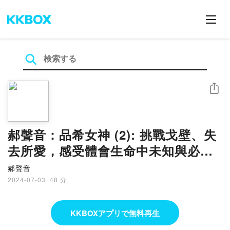
シェア
郝聲音：品希女神 (2): 挑戰戈壁、失
去所愛，感受體會生命中未知與必經
的遇見～～～
郝聲音
2024-07-03
·
48 分
KKBOXアプリで無料再生