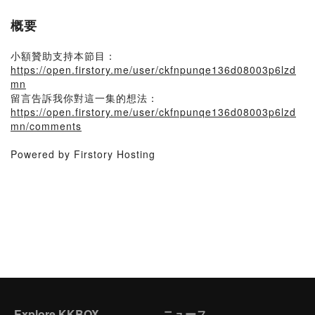
概要
小額贊助支持本節目：
https://open.firstory.me/user/ckfnpunqe136d08003p6lzd
mn
留言告訴我你對這一集的想法：
https://open.firstory.me/user/ckfnpunqe136d08003p6lzd
mn/comments
Powered by Firstory Hosting
Explore KKBOX
ニュース