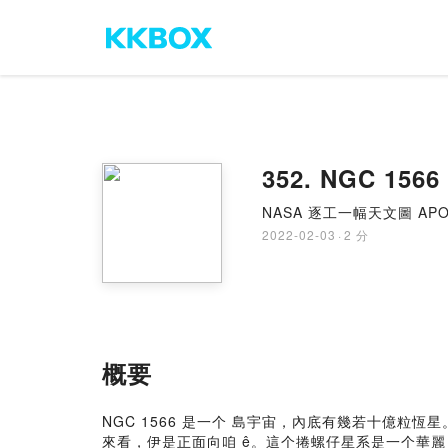
352. NGC 15
NASA 逐工一幅天文圖 APOD
2022-02-03
·
2 分
概要
NGC 1566 是一个 島宇宙，內底有幾若十億粒恆星。伊
來看，伊是正面向咱 ê。這个捲螺仔星系是一个華麗 ê