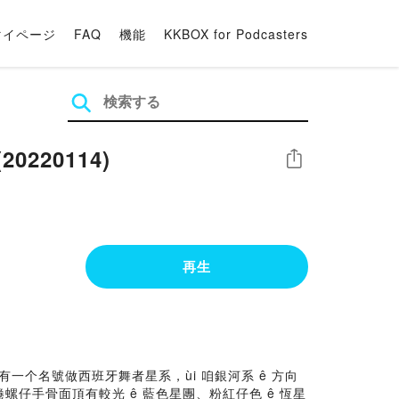
マイページ
FAQ
機能
KKBOX for Podcasters
0220114)
シェア
再生
。伊閣有一个名號做西班牙舞者星系，ùi 咱銀河系 ê 方向
螺仔手骨面頂有較光 ê 藍色星團、粉紅仔色 ê 恆星