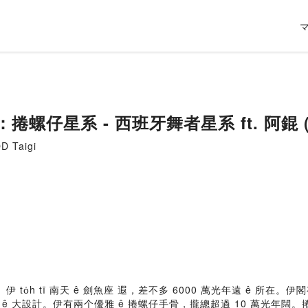
66：捲螺仔星系 - 西班牙舞者星系 ft. 阿錕 (2
 Taigi
 to̍h tī 南天 ê 劍魚座 遐，差不多 6000 萬光年遠 ê 所在
 大設計。伊有兩个優雅 ê 捲螺仔手骨，攏總超過 10 萬光年闊。捲