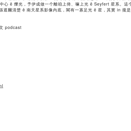
星系中心 ê 爍光，予伊成做一个離咱上倚、嘛上光 ê Seyfert 星系。
這張遮爾清楚 ê 南天星系影像內底，閣有一寡足光 ê 星，其實 in 攏
文 podcast
ml