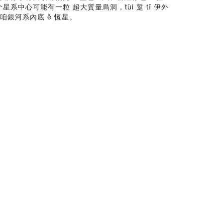
這个星系中心可能有一粒 超大質量烏洞，tùi 踅 tī 伊外
是咱銀河系內底 ê 恆星。