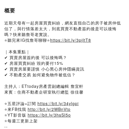
概要
近期天母有一起房屋買賣糾紛，網友直指自己的房子被房仲低
估了，與行情落差太大，到底買賣不動產簽約後是可以後悔
嗎？快來聽詹哥老實說。
⭐聽完來IG找詹哥聊聊⭐
https://bit.ly/3pjItT8
｜本集重點｜
✔ 買賣房屋簽約後 可以後悔嗎？
✔ 房屋買賣糾紛 毀約要付15%
✔ 買賣房屋要謹慎 小心黑心房仲隱瞞資訊
✔ 不動產交易 如何避免物件被低估？
主持人：ETtoday房產雲副總編輯 詹宜軒
來賓：住商不動產企研室執行總監 徐佳馨
⭐五星評論+訂閱
https://bit.ly/34ylgpi
⭐來FB找我
http://bit.ly/2WBnVto
⭐YT影音版
https://bit.ly/3hsSI5o
⭐每週三更新上架
--