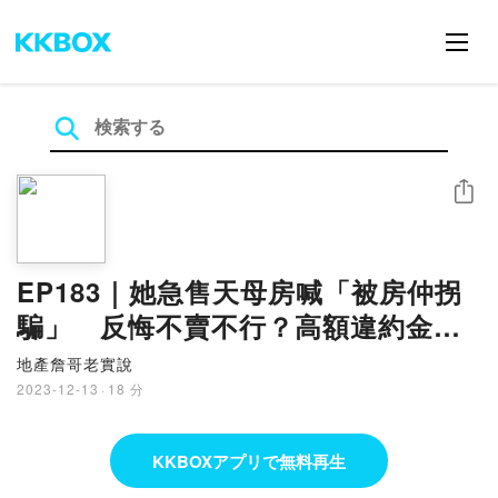
シェア
EP183｜她急售天母房喊「被房仲拐
騙」 反悔不賣不行？高額違約金怎
解套？ft.徐佳馨
地產詹哥老實說
2023-12-13
·
18 分
KKBOXアプリで無料再生