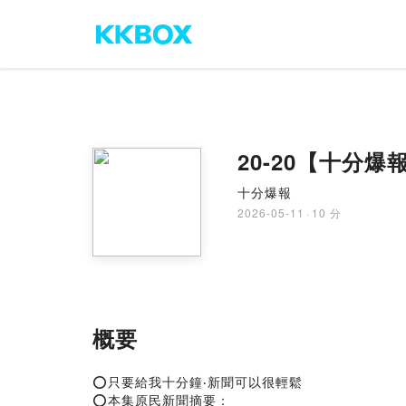
20-20【十分爆報e
十分爆報
2026-05-11
·
10 分
概要
⭕只要給我十分鐘‧新聞可以很輕鬆
⭕本集原民新聞摘要：