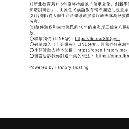
1)新北教育局115年度將持續以「傳承文化、創新
師培訓研習」，由原住民族語教育輔導團協助規畫系
(2)台灣師範大學生命科學系教授徐堉峰團隊為拯
考察。
(3)陪伴遊客和當地漁民約40年的東海岸三仙台八
放。
⭕聯繫我們 (LINE@)：
https://lin.ee/S5DgylL
⭕敬請加入《十分爆報》LINE好友，與我們分享您的心情
⭕小額贊助支持本節目：
https://open.firstory.me
⭕留言告訴我你對這一集的想法：
https://open.f
Powered by Firstory Hosting