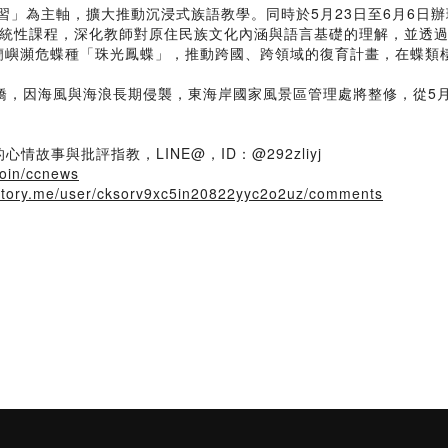
學習」為主軸，擴大推動沉浸式族語教學。同時於5月23日至6月6日
統性課程，深化教師對原住民族文化內涵與語言基礎的理解，並透
救蘭嶼瀕危蝶種「珠光鳳蝶」，推動跨國、跨領域的復育計畫，在蝶類
拱橋，因海風與海浪長期侵襲，東海岸國家風景區管理處將整修，從5
故事與批評指教，LINE@，ID：@292zliyj
/join/ccnews
irstory.me/user/cksorv9xc5in20822yyc2o2uz/comments