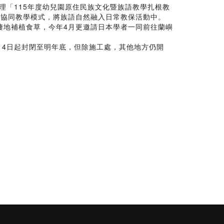
辦理「115年度幼兒園原住民族文化暨族語教學扎根教
過協同教學模式，將族語自然融入日常教保活動中。
棲地補植食草，今年4月更邀請日本學者一同前往蘭嶼
月4日起封閉至明年底，但除施工處，其他地方仍開