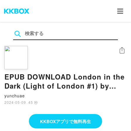
シェア
EPUB DOWNLOAD London in the
Dark (Light of London #1) by
Victoria Lynn
yunchuae
2024-05-09
·
45 秒
KKBOXアプリで無料再生