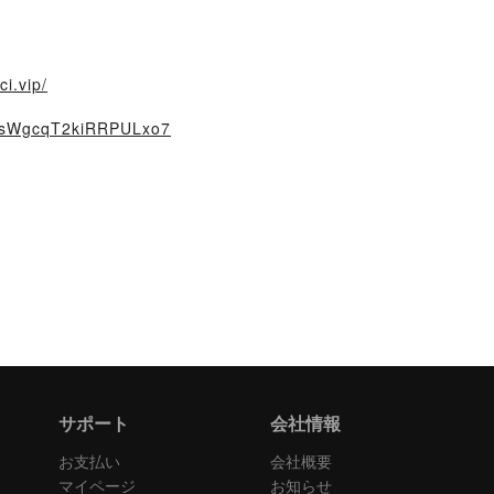
ci.vip/
le/sWgcqT2kiRRPULxo7
サポート
会社情報
お支払い
会社概要
マイページ
お知らせ