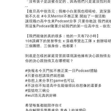
「沒有孩子是該被否定的，因為他們只是還沒找到喜
--
【復旦高中徐浩元：我種小白菜我也唱嘻哈、資深藻礁導
前不久在 #今天Mentor不務正業 開始了一個活動
讓現職の高中生來Podcast分享 只要你敢說 我們就
而這集Podcast隆重介紹我們的第一位高中生－徐浩
【我們能做的真的很多：他的一天有72小時】
108課綱下的努努學生 x 藻礁導覽志工隊 x 創辦嘻
三個團體、三個身份，他都要！
到底是怎樣的家庭背景跟環境讓他擁有決心跟熱情去
你的決心跟熱情又在哪裡呢？
#快報名今天門拓不務正業一日Podcast體驗
#只要你想講我們就想聽
#你想上來分享打game也可以
#不說你不知道高中生能做得比你想像的還要多
#惦惦吃三碗公
#wuli浩元真的好棒
希望每集都能陪伴你🤙
為你解開升學憂慮😵 青春上的迷惘🤭