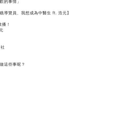
歡的事情」
覽員、我想成為中醫生 ft. 浩元】
敢播！
元
研社
做這些事呢？