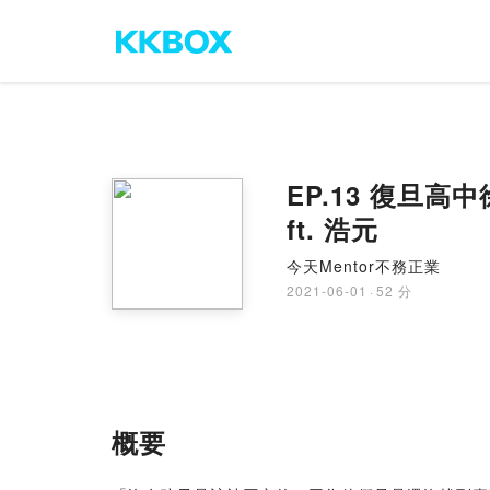
EP.13 復旦
ft. 浩元
今天Mentor不務正業
2021-06-01
·
52 分
概要