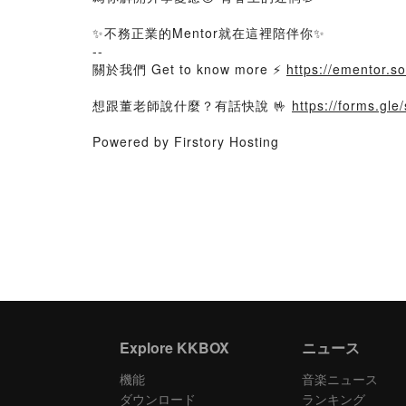
✨不務正業的Mentor就在這裡陪伴你✨
--
關於我們 Get to know more ⚡️
https://ementor.so
想跟董老師說什麼？有話快說 🤟
https://forms.g
Powered by Firstory Hosting
Explore KKBOX
ニュース
機能
音楽ニュース
ダウンロード
ランキング