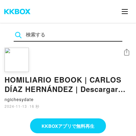
シェア
HOMILIARIO EBOOK | CARLOS
DÍAZ HERNÁNDEZ | Descargar
libro PDF EPUB
ngichesydate
2024-11-13
·
16 秒
KKBOXアプリで無料再生