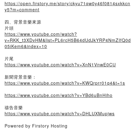
https://open.firstory.me/story/ckyu71qw0y46f0814sxkkcn
y5?m=comment
四、背景音樂來源
片頭
https://www.youtube.com/watch?
v=RKK_t3XDvHM&list=PL6rcH5B64dUdJkYRP4NmZIfQ0d
05iKem6&index=10
片尾
https://www.youtube.com/watch?v=XnN1VnwE0CU
新聞背景音樂：
https://www.youtube.com/watch?v=KWQrprr01q4&t=1s
https://www.youtube.com/watch?v=YBd6uBnHiho
禱告音樂
https://www.youtube.com/watch?v=DHLUXMupjws
Powered by Firstory Hosting