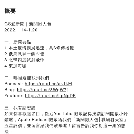
概要
GS愛新聞｜新聞懶人包
2022.1.14-1.20
一、新聞要點
1.本土疫情擴展迅速，共6條傳播鏈
2.俄烏戰爭一觸即發
3.北韓四度試射飛彈
4.東加海嘯
二、哪裡還能找到我們:
Podcast:
https://reurl.cc/ak1kEl
Blog:
https://reurl.cc/8WqW7j
Youtube:
https://reurl.cc/LpNpDK
三、我有話想說
如果你喜歡這節目，歡迎YouTube 觀眾記得按讚訂閱開啟小鈴
鐺喔，Apple Podcast觀眾給我們「新聞懶人包│職場聊天室」
五星評價，並留言給我們鼓勵喔！留言告訴我你對這一集的想
法：