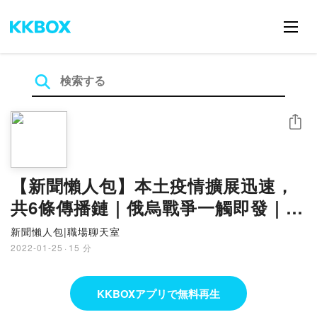
シェア
【新聞懶人包】本土疫情擴展迅速，
共6條傳播鏈｜俄烏戰爭一觸即發｜北
韓四度試射飛彈｜東加海嘯｜GS愛新
新聞懶人包|職場聊天室
聞
2022-01-25
·
15 分
KKBOXアプリで無料再生