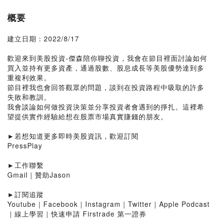
概要
建立日期：2022/8/17
歡迎來到美股投資-傑森陪你聊投資，我會在節目裡面討論如何
買入並持有更多資產，通過股數、股息成長等美股優勢達到多
重複利效果。
節目裡我也會回答觀眾的問題，談到在投資路程中吸取的許多
失敗和教訓。
我會談論如何做投資決策並分享投資者會遇到的掙扎。這裡希
望提供實作經驗給想在股票市場真實賺錢的朋友。
►若想知道更多即時美股資訊，歡迎訂閱
PressPlay
►工作聯繫
Gmail｜贊助Jason
►訂閱追蹤
Youtube｜Facebook｜Instagram｜Twitter｜Apple Podcast
｜線上學習｜快速申請 Firstrade 第一證券