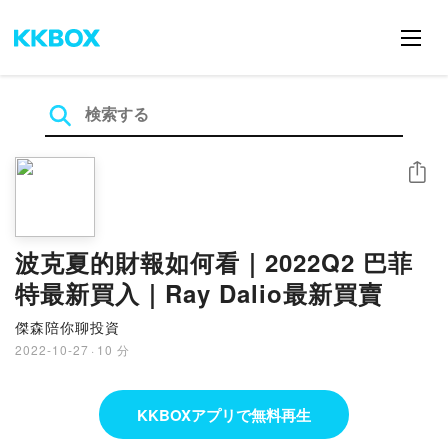
シェア
波克夏的財報如何看｜2022Q2 巴菲
特最新買入｜Ray Dalio最新買賣
傑森陪你聊投資
2022-10-27
·
10 分
KKBOXアプリで無料再生