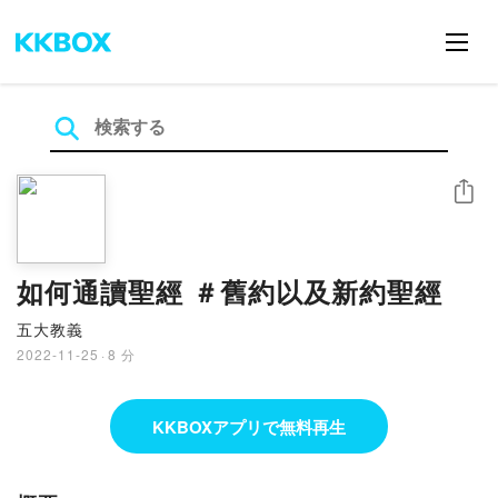
シェア
如何通讀聖經 ＃舊約以及新約聖經
五大教義
2022-11-25
·
8 分
KKBOXアプリで無料再生