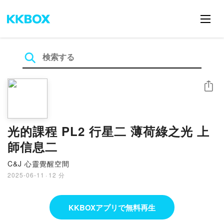
シェア
光的課程 PL2 行星二 薄荷綠之光 上
師信息二
C&J 心靈覺醒空間
2025-06-11
·
12 分
KKBOXアプリで無料再生