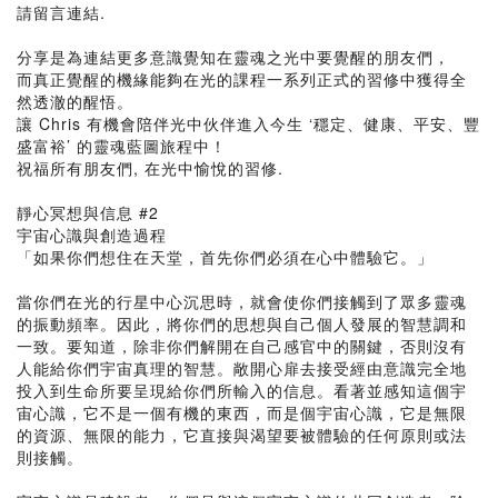
請留言連結.
分享是為連結更多意識覺知在靈魂之光中要覺醒的朋友們，
而真正覺醒的機緣能夠在光的課程一系列正式的習修中獲得全
然透澈的醒悟。
讓 Chris 有機會陪伴光中伙伴進入今生 ‘穩定、健康、平安、豐
盛富裕’ 的靈魂藍圖旅程中！
祝福所有朋友們, 在光中愉悅的習修.
靜心冥想與信息 #2
宇宙心識與創造過程
「如果你們想住在天堂，首先你們必須在心中體驗它。」
當你們在光的行星中心沉思時，就會使你們接觸到了眾多靈魂
的振動頻率。因此，將你們的思想與自己個人發展的智慧調和
一致。要知道，除非你們解開在自己感官中的關鍵，否則沒有
人能給你們宇宙真理的智慧。敞開心扉去接受經由意識完全地
投入到生命所要呈現給你們所輸入的信息。看著並感知這個宇
宙心識，它不是一個有機的東西，而是個宇宙心識，它是無限
的資源、無限的能力，它直接與渴望要被體驗的任何原則或法
則接觸。