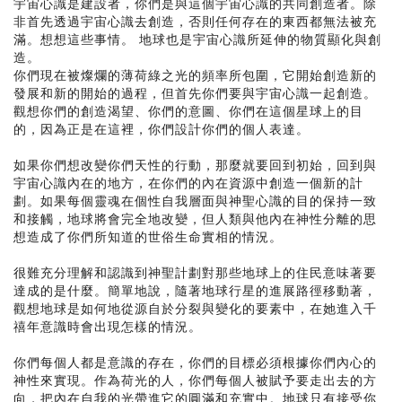
宇宙心識是建設者，你們是與這個宇宙心識的共同創造者。除
非首先透過宇宙心識去創造，否則任何存在的東西都無法被充
滿。想想這些事情。 地球也是宇宙心識所延伸的物質顯化與創
造。
你們現在被燦爛的薄荷綠之光的頻率所包圍，它開始創造新的
發展和新的開始的過程，但首先你們要與宇宙心識一起創造。
觀想你們的創造渴望、你們的意圖、你們在這個星球上的目
的，因為正是在這裡，你們設計你們的個人表達。
如果你們想改變你們天性的行動，那麼就要回到初始，回到與
宇宙心識內在的地方，在你們的內在資源中創造一個新的計
劃。如果每個靈魂在個性自我層面與神聖心識的目的保持一致
和接觸，地球將會完全地改變，但人類與他內在神性分離的思
想造成了你們所知道的世俗生命實相的情況。
很難充分理解和認識到神聖計劃對那些地球上的住民意味著要
達成的是什麼。簡單地說，隨著地球行星的進展路徑移動著，
觀想地球是如何地從源自於分裂與變化的要素中，在她進入千
禧年意識時會出現怎樣的情況。
你們每個人都是意識的存在，你們的目標必須根據你們內心的
神性來實現。作為荷光的人，你們每個人被賦予要走出去的方
向，把內在自我的光帶進它的圓滿和充實中。地球只有接受你