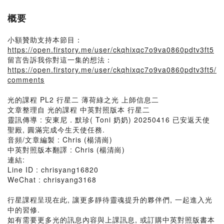
概要
小額贊助支持本節目：
https://open.firstory.me/user/ckqhixqc7o9va0860pdtv3ft5
留言告訴我你對這一集的想法：
https://open.firstory.me/user/ckqhixqc7o9va0860pdtv3ft5/
comments
光的課程 PL2 行星二 薄荷綠之光 上師信息二
文章整理自 光的課程 中英對照版本 行星二
靈訊傳導 : 安東尼．默珍( Toni 奶奶) 20250416 已安返天使
聖殿, 圓滿完成今生天使任務.
音頻/文章編製 : Chris (楊清崗)
中英對照版本翻譯 : Chris (楊清崗)
連結:
Line ID : chrisyang16820
WeChat : chrisyang3168
行星課程呈現在此, 讓更多靜待靈魂提升的夥伴們, 一起進入光
中的習修.
如有需要更多光的訊息內容與上課訊息, 或訂購中英對照版書本