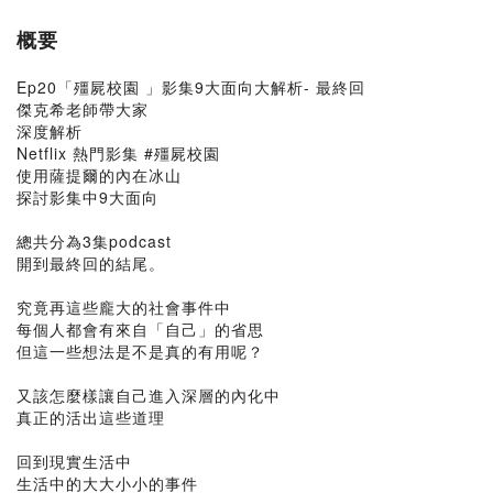
概要
Ep20「殭屍校園 」影集9大面向大解析- 最終回
傑克希老師帶大家
深度解析
Netflix 熱門影集 #殭屍校園
使用薩提爾的內在冰山
探討影集中9大面向
總共分為3集podcast
開到最終回的結尾。
究竟再這些龐大的社會事件中
每個人都會有來自「自己」的省思
但這一些想法是不是真的有用呢？
又該怎麼樣讓自己進入深層的內化中
真正的活出這些道理
回到現實生活中
生活中的大大小小的事件