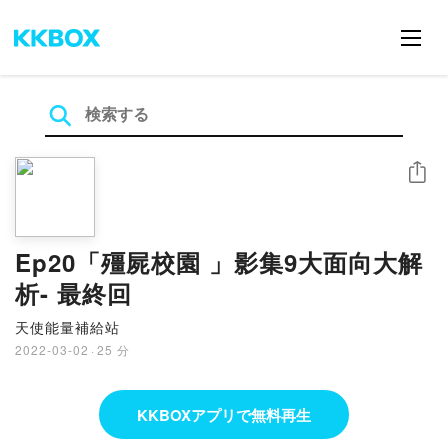
シェア
Ep20「殭屍校園 」影集9大面向大解
析- 最終回
天使能量補給站
2022-03-02
·
25 分
KKBOXアプリで無料再生