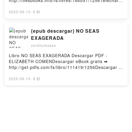
http://filesbooks.info/fs/livres/146057/1256Télécharg
den Beruf - 10 Übungen für Sprachbausteine 1 und 2
er ou lire en ligne Survival of the Fittest Livre gratuit
- 20 Übungen für Schreiben von Forumsbeiträgen
(PDF ePub Mobi) pan .Survival of the Fittest PDF,
2025-06-10
·
9 秒
mit 13 Lösungen Rosa von Trautheim, Lara Pilzner
Survival of the Fittest Epub, Survival of the Fittest
VK, B2 Sprachbausteine + B2 Schreiben von
Lire en ligne , Survival of the Fittest Audiobook,
Forumsbeiträgen DTB/BSK B2 - B2 Deutsch-Test für
Survival of the Fittest VK, Survival of the Fittest
{epub descargar} NO SEAS
den Beruf - 10 Übungen für Sprachbausteine 1 und 2
Kindle, Survival of the Fittest Epub VK, Survival of
- 20 Übungen für Schreiben von Forumsbeiträgen
EXAGERADA
the Fittest Téléchargement gratuitPowered by
mit 13 Lösungen Rosa von Trautheim, Lara Pilzner
zorohulesass
Firstory Hosting
Kindle, B2 Sprachbausteine + B2 Schreiben von
Forumsbeiträgen DTB/BSK B2 - B2 Deutsch-Test für
Libro NO SEAS EXAGERADA Descargar PDF -
den Beruf - 10 Übungen für Sprachbausteine 1 und 2
ELIZABETH COMENDescargar eBook gratis ➡
- 20 Übungen für Schreiben von Forumsbeiträgen
http://get-pdfs.com/fs/libro/111419/1256Descargar o
mit 13 Lösungen Rosa von Trautheim, Lara Pilzner
leer en línea NO SEAS EXAGERADA Libro gratuito
Epub VK, B2 Sprachbausteine + B2 Schreiben von
(PDF ePub Mobi) de ELIZABETH COMEN.NO SEAS
2025-06-10
·
9 秒
Forumsbeiträgen DTB/BSK B2 - B2 Deutsch-Test für
EXAGERADA ELIZABETH COMEN PDF, NO SEAS
den Beruf - 10 Übungen für Sprachbausteine 1 und 2
EXAGERADA ELIZABETH COMEN Epub, NO SEAS
- 20 Übungen für Schreiben von Forumsbeiträgen
EXAGERADA ELIZABETH COMEN Leer en línea , NO
[Kindle] LO QUE NO PASÓ
mit 13 Lösungen Rosa von Trautheim, Lara Pilzner
SEAS EXAGERADA ELIZABETH COMEN Audiolibro,
descargar gratis
Téléchargement gratuitPowered by Firstory Hosting
NO SEAS EXAGERADA ELIZABETH COMEN VK, NO
zorohulesass
SEAS EXAGERADA ELIZABETH COMEN Kindle, NO
SEAS EXAGERADA ELIZABETH COMEN Epub VK,
Libro LO QUE NO PASÓ Descargar PDF - ANABEL
NO SEAS EXAGERADA ELIZABETH COMEN
GONZALEZDescargar eBook gratis ➡ http://get-