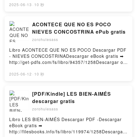
leer en línea LA MEMORIA EMOCIONAL DE LA VIDA
2025-06-13
·
10 秒
UTERINA Libro gratuito (PDF ePub Mobi) de JESÚS
CASLA FRANCISCO.LA MEMORIA EMOCIONAL DE
LA VIDA UTERINA JESÚS CASLA FRANCISCO PDF,
ACONTECE QUE NO ES POCO
LA MEMORIA EMOCIONAL DE LA VIDA UTERINA
NIEVES CONCOSTRINA ePub gratis
JESÚS CASLA FRANCISCO Epub, LA MEMORIA
zorohulesass
EMOCIONAL DE LA VIDA UTERINA JESÚS CASLA
FRANCISCO Leer en línea , LA MEMORIA
Libro ACONTECE QUE NO ES POCO Descargar PDF
EMOCIONAL DE LA VIDA UTERINA JESÚS CASLA
- NIEVES CONCOSTRINADescargar eBook gratis ➡
FRANCISCO Audiolibro, LA MEMORIA EMOCIONAL
http://get-pdfs.com/fs/libro/94357/1258Descargar o
DE LA VIDA UTERINA JESÚS CASLA FRANCISCO
leer en línea ACONTECE QUE NO ES POCO Libro
VK, LA MEMORIA EMOCIONAL DE LA VIDA
gratuito (PDF ePub Mobi) de NIEVES
2025-06-12
·
10 秒
UTERINA JESÚS CASLA FRANCISCO Kindle, LA
CONCOSTRINA.ACONTECE QUE NO ES POCO
MEMORIA EMOCIONAL DE LA VIDA UTERINA
NIEVES CONCOSTRINA PDF, ACONTECE QUE NO
JESÚS CASLA FRANCISCO Epub VK, LA MEMORIA
ES POCO NIEVES CONCOSTRINA Epub, ACONTECE
[PDF/Kindle] LES BIEN-AIMÉS
EMOCIONAL DE LA VIDA UTERINA JESÚS CASLA
QUE NO ES POCO NIEVES CONCOSTRINA Leer en
descargar gratis
FRANCISCO Descargar gratisPowered by Firstory
línea , ACONTECE QUE NO ES POCO NIEVES
Hosting
zorohulesass
CONCOSTRINA Audiolibro, ACONTECE QUE NO ES
POCO NIEVES CONCOSTRINA VK, ACONTECE QUE
Libro LES BIEN-AIMÉS Descargar PDF -Descargar
NO ES POCO NIEVES CONCOSTRINA Kindle,
eBook gratis ➡
ACONTECE QUE NO ES POCO NIEVES
http://filesbooks.info/fs/libro/119974/1258Descargar
CONCOSTRINA Epub VK, ACONTECE QUE NO ES