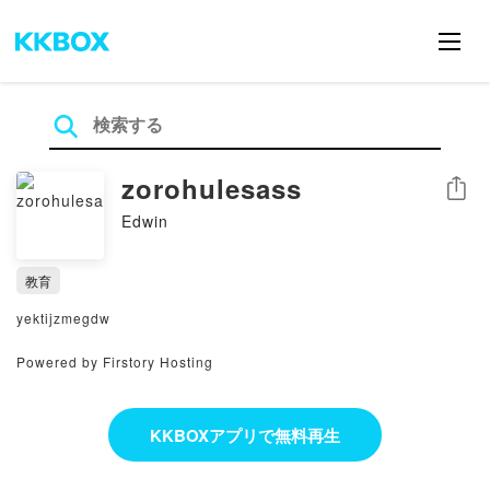
zorohulesass
シェア
Edwin
教育
yektijzmegdw
Powered by Firstory Hosting
KKBOXアプリで無料再生