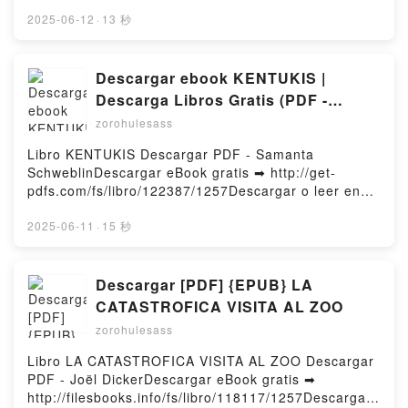
o leer en línea LES BIEN-AIMÉS Libro gratuito (PDF
POCO NIEVES CONCOSTRINA Descargar
ePub Mobi) de .LES BIEN-AIMÉS PDF, LES BIEN-
2025-06-12
·
13 秒
gratisPowered by Firstory Hosting
AIMÉS Epub, LES BIEN-AIMÉS Leer en línea , LES
BIEN-AIMÉS Audiolibro, LES BIEN-AIMÉS VK, LES
BIEN-AIMÉS Kindle, LES BIEN-AIMÉS Epub VK, LES
Descargar ebook KENTUKIS |
BIEN-AIMÉS Descargar gratisPowered by Firstory
Descarga Libros Gratis (PDF -
Hosting
EPUB)
zorohulesass
Libro KENTUKIS Descargar PDF - Samanta
SchweblinDescargar eBook gratis ➡ http://get-
pdfs.com/fs/libro/122387/1257Descargar o leer en
línea KENTUKIS Libro gratuito (PDF ePub Mobi) de
Samanta Schweblin.KENTUKIS Samanta Schweblin
2025-06-11
·
15 秒
PDF, KENTUKIS Samanta Schweblin Epub,
KENTUKIS Samanta Schweblin Leer en línea ,
KENTUKIS Samanta Schweblin Audiolibro,
Descargar [PDF] {EPUB} LA
KENTUKIS Samanta Schweblin VK, KENTUKIS
CATASTROFICA VISITA AL ZOO
Samanta Schweblin Kindle, KENTUKIS Samanta
zorohulesass
Schweblin Epub VK, KENTUKIS Samanta Schweblin
Descargar gratisPowered by Firstory Hosting
Libro LA CATASTROFICA VISITA AL ZOO Descargar
PDF - Joël DickerDescargar eBook gratis ➡
http://filesbooks.info/fs/libro/118117/1257Descargar