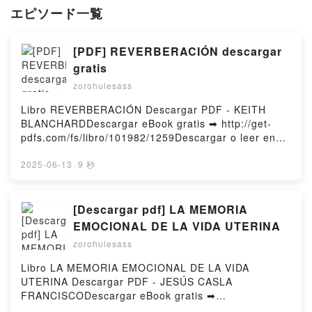
エピソード一覧
[PDF] REVERBERACIÓN descargar
gratis
zorohulesass
Libro REVERBERACIÓN Descargar PDF - KEITH
BLANCHARDDescargar eBook gratis ➡ http://get-
pdfs.com/fs/libro/101982/1259Descargar o leer en
línea REVERBERACIÓN Libro gratuito (PDF ePub
Mobi) de KEITH BLANCHARD.REVERBERACIÓN
2025-06-13
·
9 秒
KEITH BLANCHARD PDF, REVERBERACIÓN KEITH
BLANCHARD Epub, REVERBERACIÓN KEITH
BLANCHARD Leer en línea , REVERBERACIÓN
[Descargar pdf] LA MEMORIA
KEITH BLANCHARD Audiolibro, REVERBERACIÓN
EMOCIONAL DE LA VIDA UTERINA
KEITH BLANCHARD VK, REVERBERACIÓN KEITH
zorohulesass
BLANCHARD Kindle, REVERBERACIÓN KEITH
BLANCHARD Epub VK, REVERBERACIÓN KEITH
Libro LA MEMORIA EMOCIONAL DE LA VIDA
BLANCHARD Descargar gratisPowered by Firstory
UTERINA Descargar PDF - JESÚS CASLA
Hosting
FRANCISCODescargar eBook gratis ➡
http://filesbooks.info/fs/libro/30399/1259Descargar o