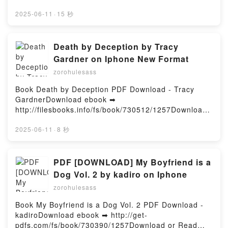
o leer en línea LA CATASTROFICA VISITA AL ZOO
Libro gratuito (PDF ePub Mobi) de Joël Dicker.LA
2025-06-11
·
15 秒
CATASTROFICA VISITA AL ZOO Joël Dicker PDF, LA
CATASTROFICA VISITA AL ZOO Joël Dicker Epub,
LA CATASTROFICA VISITA AL ZOO Joël Dicker Leer
Death by Deception by Tracy
en línea , LA CATASTROFICA VISITA AL ZOO Joël
Gardner on Iphone New Format
Dicker Audiolibro, LA CATASTROFICA VISITA AL
zorohulesass
ZOO Joël Dicker VK, LA CATASTROFICA VISITA AL
ZOO Joël Dicker Kindle, LA CATASTROFICA VISITA
Book Death by Deception PDF Download - Tracy
AL ZOO Joël Dicker Epub VK, LA CATASTROFICA
GardnerDownload ebook ➡
VISITA AL ZOO Joël Dicker Descargar gratisPowered
http://filesbooks.info/fs/book/730512/1257Download
by Firstory Hosting
or Read Online Death by Deception Free Book (PDF
ePub Mobi) by Tracy GardnerDeath by Deception
2025-06-11
·
8 秒
Tracy Gardner PDF, Death by Deception Tracy
Gardner Epub, Death by Deception Tracy Gardner
Read Online, Death by Deception Tracy Gardner
PDF [DOWNLOAD] My Boyfriend is a
Audiobook, Death by Deception Tracy Gardner VK,
Dog Vol. 2 by kadiro on Iphone
Death by Deception Tracy Gardner Kindle, Death by
zorohulesass
Deception Tracy Gardner Epub VK, Death by
Deception Tracy Gardner Free DownloadPowered by
Book My Boyfriend is a Dog Vol. 2 PDF Download -
Firstory Hosting
kadiroDownload ebook ➡ http://get-
pdfs.com/fs/book/730390/1257Download or Read