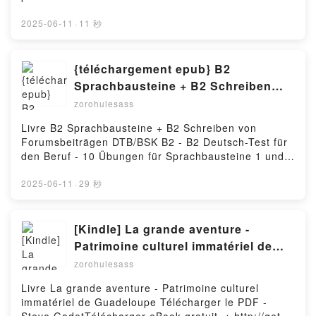
Online My Boyfriend is a Dog Vol. 2 Free Book (PDF
ePub Mobi) by kadiroMy Boyfriend is a Dog Vol. 2
2025-06-11
·
11 秒
kadiro PDF, My Boyfriend is a Dog Vol. 2 kadiro
Epub, My Boyfriend is a Dog Vol. 2 kadiro Read
Online, My Boyfriend is a Dog Vol. 2 kadiro
{téléchargement epub} B2
Audiobook, My Boyfriend is a Dog Vol. 2 kadiro VK,
Sprachbausteine + B2 Schreiben
My Boyfriend is a Dog Vol. 2 kadiro Kindle, My
von Forumsbeiträgen DTB/BSK B2 -
zorohulesass
Boyfriend is a Dog Vol. 2 kadiro Epub VK, My
B2 Deutsch-Test für den Beruf - 10
Boyfriend is a Dog Vol. 2 kadiro Free
Livre B2 Sprachbausteine + B2 Schreiben von
Übungen für Sprachbausteine 1 und
DownloadPowered by Firstory Hosting
Forumsbeiträgen DTB/BSK B2 - B2 Deutsch-Test für
2 - 20 Übungen für Schreiben von
den Beruf - 10 Übungen für Sprachbausteine 1 und 2
Forumsbeiträgen mit 13 Lösungen
- 20 Übungen für Schreiben von Forumsbeiträgen
mit 13 Lösungen Télécharger le PDF - Rosa von
2025-06-11
·
29 秒
Trautheim, Lara PilznerTélécharger eBook gratuit ➡
http://get-pdfs.com/fs/livres/106236/1256Télécharger
ou lire en ligne B2 Sprachbausteine + B2 Schreiben
[Kindle] La grande aventure -
von Forumsbeiträgen DTB/BSK B2 - B2 Deutsch-Test
Patrimoine culturel immatériel de
für den Beruf - 10 Übungen für Sprachbausteine 1
Guadeloupe téléchargement
zorohulesass
und 2 - 20 Übungen für Schreiben von
Forumsbeiträgen mit 13 Lösungen Livre gratuit (PDF
Livre La grande aventure - Patrimoine culturel
ePub Mobi) pan Rosa von Trautheim, Lara Pilzner.B2
immatériel de Guadeloupe Télécharger le PDF -
Sprachbausteine + B2 Schreiben von