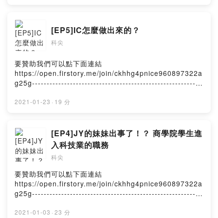
技1.2 需求面: 疫情影響2.1 供給面: wafer 8吋廠2.2 供給
面: 中美貿易戰Powered by Firstory Hosting
[EP5]IC怎麼做出來的？
科尖
要贊助我們可以點下面連結
https://open.firstory.me/join/ckhhg4pnice960897322a
g25g----------------------------------------------------------
----------------------------------------------------內容有下面
這些：1. JY的同事是怎麼賺好幾千萬的？2.介紹IC 從0到
2021-01-23
·
19 分
1是怎麼做出來的2.1 Design house2.2 Wafer Fab2.3
SATs2.4 Substrate2.5 EMSPowered by Firstory
Hosting
[EP4]JY的妹妹出事了！？ 商學院學生進
入科技業的職務
科尖
要贊助我們可以點下面連結
https://open.firstory.me/join/ckhhg4pnice960897322a
g25g----------------------------------------------------------
----------------------------------------------------內容有下面
這些：1. JY的妹居然開噴 金融業面試官2. 商學院學生進
2021-01-03
·
23 分