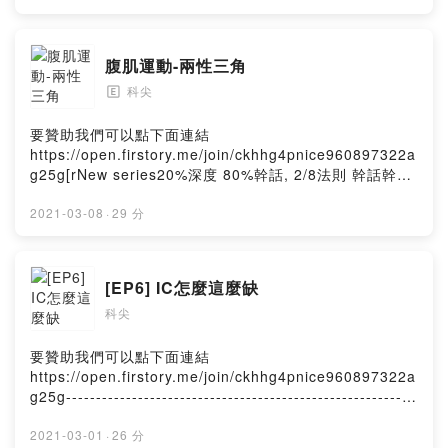
#教召 #女朋友Powered by Firstory Hosting
腹肌運動-兩性三角
科尖
🄴
要贊助我們可以點下面連結
https://open.firstory.me/join/ckhhg4pnice960897322a
g25g[rNew series20%深度 80%幹話, 2/8法則 幹話幹起
來--------------------------------------------------------------
---------------------------------------------------------兩個主
2021-03-08
·
29 分
持人，這集三位嘉賓，這集談論兩性之間，當一位情侶及
一個女生交叉做腹肌運動時，那個第三者女生想要跟情侶
裡的男生搞曖昧，動機為何?我們從男性及女性角度交叉分
[EP6] IC怎麼這麼缺
析談論Powered by Firstory Hosting
科尖
要贊助我們可以點下面連結
https://open.firstory.me/join/ckhhg4pnice960897322a
g25g----------------------------------------------------------
----------------------------------------------------內容有下面
這些：1. IC怎麼這麼缺2.供給面/需求面1.1 需求面 : 新科
2021-03-01
·
26 分