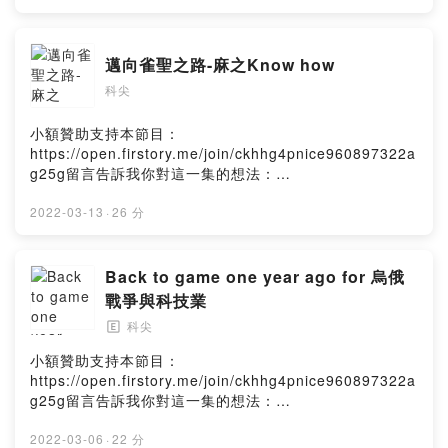
邁向雀聖之路-麻之Know how
科尖
小額贊助支持本節目：
https://open.firstory.me/join/ckhhg4pnice960897322a
g25g留言告訴我你對這一集的想法：
https://open.firstory.me/story/cl0f1p8y32mb00a31j0lz
hdru?m=comment第二季 第一位來賓- DJ Dennis 教學
2022-03-13
·
26 分
麻將Know HowPowered by Firstory Hosting
Back to game one year ago for 烏俄
戰爭與科技業
科尖
🄴
小額贊助支持本節目：
https://open.firstory.me/join/ckhhg4pnice960897322a
g25g留言告訴我你對這一集的想法：
https://open.firstory.me/story/cl0ezk0fs0v9n0947ft78
ot8b?m=comment#烏俄戰爭 #烏克蘭 #俄羅斯 #科技業
2022-03-06
·
22 分