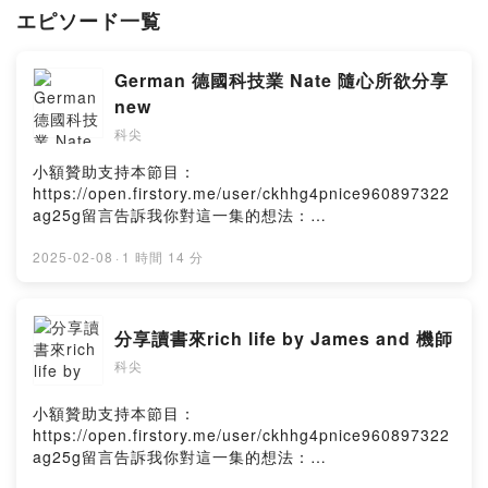
エピソード一覧
German 德國科技業 Nate 隨心所欲分享
new
科尖
小額贊助支持本節目：
https://open.firstory.me/user/ckhhg4pnice960897322
ag25g留言告訴我你對這一集的想法：
https://open.firstory.me/user/ckhhg4pnice960897322
ag25g/commentsPowered by Firstory Hosting
2025-02-08
·
1 時間 14 分
分享讀書來rich life by James and 機師
科尖
小額贊助支持本節目：
https://open.firstory.me/user/ckhhg4pnice960897322
ag25g留言告訴我你對這一集的想法：
https://open.firstory.me/user/ckhhg4pnice960897322