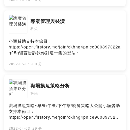
專案管理與裝潢
科尖
小額贊助支持本節目：
https://open.firstory.me/join/ckhhg4pnice960897322a
g25g留言告訴我你對這一集的想法：
https://open.firstory.me/user/ckhhg4pnice960897322
ag25g/commentsPowered by Firstory Hosting
2022-05-01
·
30 分
職場摸魚策略分析
科尖
職場摸魚策略~早餐/午餐/下午茶/晚餐策略大公開小額贊助
支持本節目：
https://open.firstory.me/join/ckhhg4pnice960897322a
g25g留言告訴我你對這一集的想法：
https://open.firstory.me/user/ckhhg4pnice960897322
2022-04-03
·
29 分