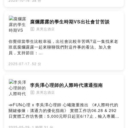
2025-10-16
·
38 分
腐爛露露的學生時期VS出社會甘苦談
異男忘酒店
🄴
你覺得當學生比較幸福，出社會比較辛苦嗎?這一集找來老
班底腐爛露露一起來聊聊我們對這件事的看法。加入會
員，支持節目：
https://open.firstory.me/user/ckct2oqev51jh0918bpel
2kc7Powered by Firstory Hosting
2025-07-17
·
52 分
李吳澤心理師的人際時代溝通指南
異男忘酒店
🄴
📣FUN心理 x 李吳澤心理師 心曦隆重推出 《#人際時代的
關鍵修煉：溝通力的優化指南》 實體工作坊06.28 & 292
日實體工作坊售價：5,000元即日起至6/17止，輸入專屬折
扣碼：FUNPSYT80，即可再享8折優惠報名請進➤
https://reurl.cc/YYExjL🌟這是一門學校不會教的「說話
2025-05-29
·
1 時間 31 分