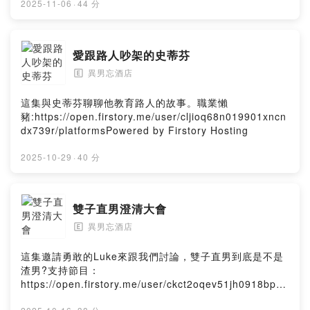
2025-11-06
·
44 分
愛跟路人吵架的史蒂芬
異男忘酒店
🄴
這集與史蒂芬聊聊他教育路人的故事。職業懶
豬:https://open.firstory.me/user/cljioq68n019901xncn
dx739r/platformsPowered by Firstory Hosting
2025-10-29
·
40 分
雙子直男澄清大會
異男忘酒店
🄴
這集邀請勇敢的Luke來跟我們討論，雙子直男到底是不是
渣男?支持節目：
https://open.firstory.me/user/ckct2oqev51jh0918bpel
2kc7Powered by Firstory Hosting