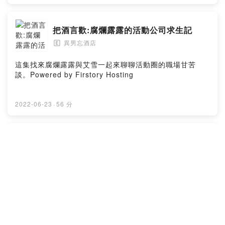
把酒言歡:腐爛露露的活動公司求生記
異男忘酒店
🄴
這集找來腐爛露露與艾雪一起來聊聊活動圈的職場甘苦
談。Powered by Firstory Hosting
2022-06-23
·
56 分
把酒言歡:純情少女的渣男成長史
異男忘酒店
🄴
本集來聊聊從年輕妹子到成為現代都會新女性的過程中遇
過的那些渣男。Powered by Firstory Hosting
2022-06-09
·
1 時間 22 分