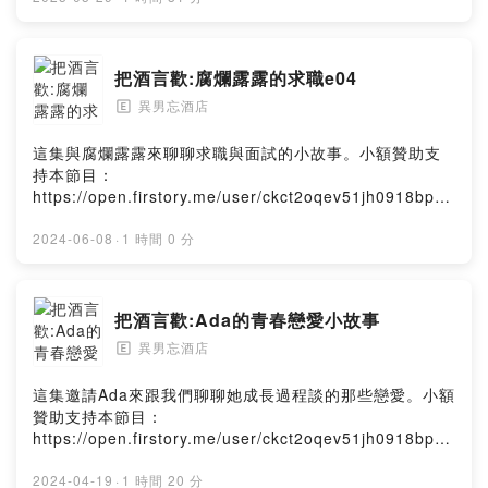
課」，不僅僅只是讓你的口才變好，而是從人性出發，讓
我們的話更具有「穿透性」。推薦給想成為說得好，也聽
得懂的你 🙌小額贊助支持本節目：
把酒言歡:腐爛露露的求職e04
https://open.firstory.me/user/ckct2oqev51jh0918bpel
異男忘酒店
2kc7Powered by Firstory Hosting
🄴
這集與腐爛露露來聊聊求職與面試的小故事。小額贊助支
持本節目：
https://open.firstory.me/user/ckct2oqev51jh0918bpel
2kc7聯絡我們：cute03112001@hotmail.comPowered
by Firstory Hosting
2024-06-08
·
1 時間 0 分
把酒言歡:Ada的青春戀愛小故事
異男忘酒店
🄴
這集邀請Ada來跟我們聊聊她成長過程談的那些戀愛。小額
贊助支持本節目：
https://open.firstory.me/user/ckct2oqev51jh0918bpel
2kc7聯絡我們：cute03112001@hotmail.comPowered
by Firstory Hosting
2024-04-19
·
1 時間 20 分