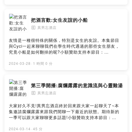
把酒言歡:女生友誼的小船
異男忘酒店
🄴
友情是一種很特殊的關係，特別是女生的友誼。本集節目
與Cyci一起來聊聊我們在學生時代遇過的那些女生朋友，
究竟小船是如何翻掉的呢?小額贊助支持本節目：
https://open.firstory.me/user/ckct2oqev51jh0918bpel
2kc7聯絡我們：cute03112001@hotmail.comPowered
2024-03-28
·
1 時間 0 分
by Firstory Hosting
第三季開播:腐爛露露的意識流與心靈雞湯
異男忘酒店
🄴
大家好久不見!異男忘酒店終於回來跟大家一起聊天了~本
集邀請腐爛露露來跟我們閒聊一下最近的狀態。期待新的
一季可以跟大家聊聊更多話題!小額贊助支持本節目：
https://open.firstory.me/user/ckct2oqev51jh0918bpel
2kc7聯絡我們：cute03112001@hotmail.comPowered
2024-03-14
·
45 分