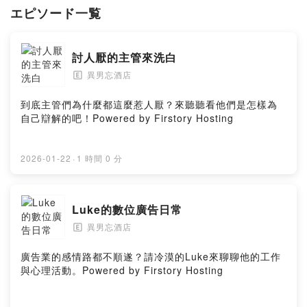
エピソード一覧
藝難忘:訪談我們喜歡的表演藝術工作者。
期許成為一個讓大家放鬆跟放空的節目。
討人厭的主管來洗白
每周四下午五點不一定準時上架。
歡迎來信:
異男忘酒店
🄴
cute03112001@hotmail.com
也歡迎贊助飢餓的澤:
到底主管們為什麼都這麼惹人厭？來聽聽看他們是怎樣為
https://pay.firstory.me/user/ckct2oqev51jh0918bpel2kc7
自己辯解的吧！Powered by Firstory Hosting
Powered by Firstory Hosting
2026-01-22
·
1 時間 0 分
Luke的數位廣告日常
異男忘酒店
🄴
廣告業的感情路都不順遂？請冷漠的Luke來聊聊他的工作
與心理活動。Powered by Firstory Hosting